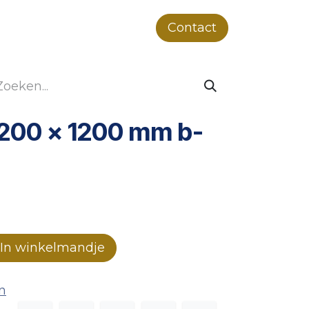
ver ons
Projecten
Duurzaamheid
Contact
1200 x 1200 mm b-
In winkelmandje
n