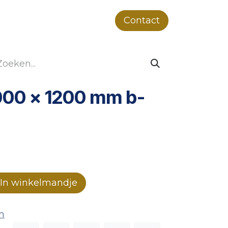
ver ons
Projecten
Duurzaamheid
Contact
000 x 1200 mm b-
In winkelmandje
n