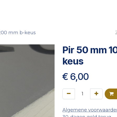
Verpakking
Gevelbekleding
Projectbouw
O
1200 mm b-keus
Pir 50 mm 1
keus
€
6,00
Algemene voorwaarde